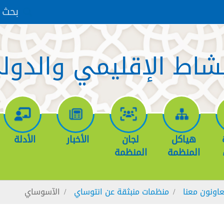
بحث
نشاط الإقليمي والدول
هياكل
لجان
الأخبار
الأدلة
المنظمة
المنظمة
عاونون معنا
منظمات منبثقة عن انتوساي
الآسوساي