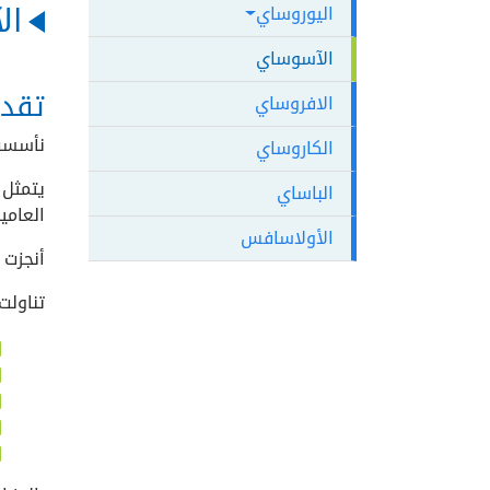
ال
اليوروساي
الآسوساي
تقدي
الافروساي
نأسست ا
الكاروساي
يتمثل 
الباساي
العامي
الأولاسافس
أنجزت 
تناولت