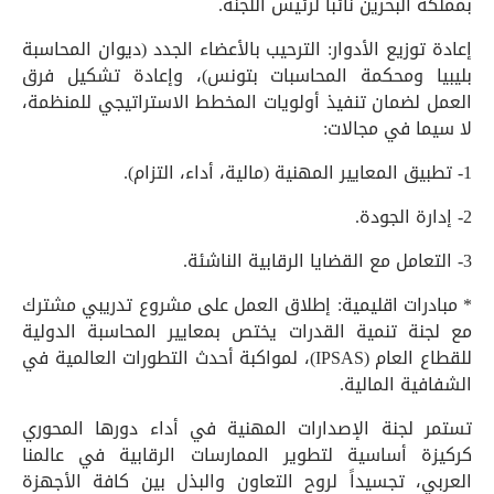
بمملكة البحرين نائباً لرئيس اللجنة.
إعادة توزيع الأدوار: الترحيب بالأعضاء الجدد (ديوان المحاسبة
بليبيا ومحكمة المحاسبات بتونس)، وإعادة تشكيل فرق
العمل لضمان تنفيذ أولويات المخطط الاستراتيجي للمنظمة،
لا سيما في مجالات:
1- تطبيق المعايير المهنية (مالية، أداء، التزام).
2- إدارة الجودة.
3- التعامل مع القضايا الرقابية الناشئة.
* مبادرات اقليمية: إطلاق العمل على مشروع تدريبي مشترك
مع لجنة تنمية القدرات يختص بمعايير المحاسبة الدولية
للقطاع العام (IPSAS)، لمواكبة أحدث التطورات العالمية في
الشفافية المالية.
تستمر لجنة الإصدارات المهنية في أداء دورها المحوري
كركيزة أساسية لتطوير الممارسات الرقابية في عالمنا
العربي، تجسيداً لروح التعاون والبذل بين كافة الأجهزة